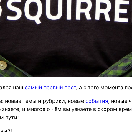
сался наш
самый первый пост
, а с того момента п
е: новые темы и рубрики, новые
события
, новые 
 знаете, и многое о чём вы узнаете в скором вре
м пути:
сный!