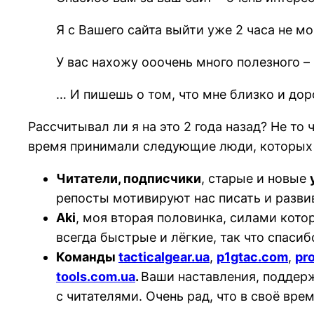
Я с Вашего сайта выйти уже 2 часа не мог
У вас нахожу ооочень много полезного –
… И пишешь о том, что мне близко и дор
Рассчитывал ли я на это 2 года назад? Не то 
время принимали следующие люди, которых 
Читатели, подписчики
, старые и новые
репосты мотивируют нас писать и разви
Aki
, моя вторая половинка, силами кот
всегда быстрые и лёгкие, так что спаси
Команды
tacticalgear.ua
,
p1gtac.com
,
pr
tools.com.ua
.
Ваши наставления, поддерж
с читателями. Очень рад, что в своё вр