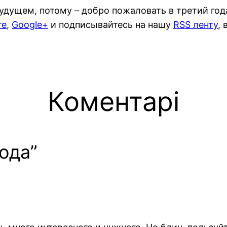
 будущем, потому – добро пожаловать в третий го
те
,
Google+
и подписывайтесь на нашу
RSS ленту
,
Коментарі
года”