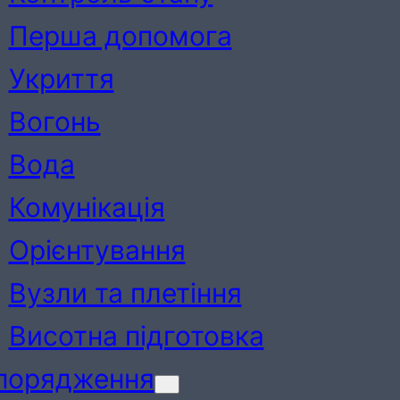
Перша допомога
Укриття
Вогонь
Вода
Комунікація
Орієнтування
Вузли та плетіння
Висотна підготовка
порядження