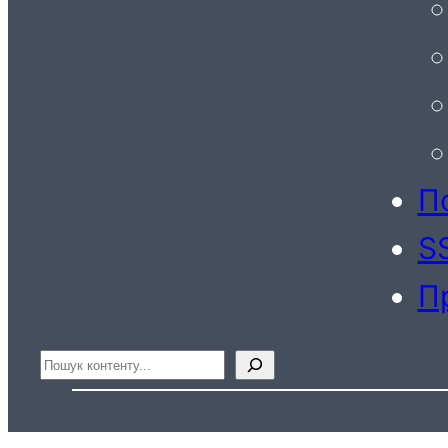
По
S
П
Пошук