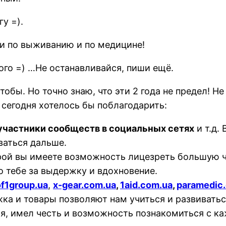
у =).
 и по выживанию и по медицине!
ого =) …Не останавливайся, пиши ещё.
чтобы. Но точно знаю, что эти 2 года не предел! 
сегодня хотелось бы поблагодарить:
участники сообществ в социальных сетях
и т.д.
ваться дальше.
орой вы имеете возможность лицезреть большую ч
бо тебе за выдержку и вдохновение.
of1group.ua
,
x-gear.com.ua
,
1aid.com.ua
,
paramedic
ка и товары позволяют нам учиться и развивать
емя, имел честь и возможность познакомиться с к