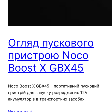
Огляд пускового
пристрою Noco
Boost X GBX45
Noco Boost X GBX45 – портативний пусковий
пристрій для запуску розряджених 12V
акумуляторів в транспортних засобах.
Читати далі