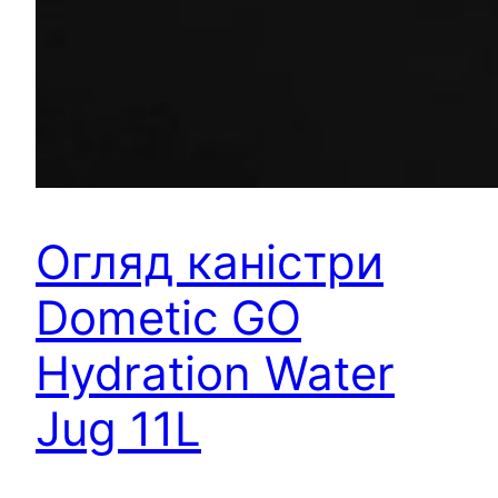
Огляд каністри
Dometic GO
Hydration Water
Jug 11L