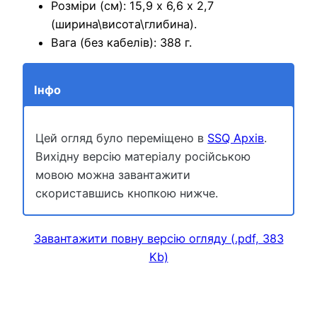
Розміри (см): 15,9 х 6,6 х 2,7
(ширина\висота\глибина).
Вага (без кабелів): 388 г.
Інфо
Цей огляд було переміщено в
SSQ Архів
.
Вихідну версію матеріалу російською
мовою можна завантажити
скориставшись кнопкою нижче.
Завантажити повну версію огляду (.pdf, 383
Kb)