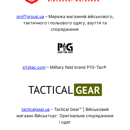
prof1group.ua
– Мережа магазинів військового,
тактичного і польового одягу, взуття та
спорядження.
p1gtac.com
– Military field brand P1G-Tac®.
tacticalgear.ua
– Tactical Gear™ | Військовий
магазин Військторг: Оригінальне спорядження
і одяг