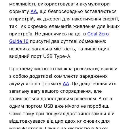
можливість використовувати акумулятори
формату
АА
, що безпосередньо вставляються
в пристрій, як джерел для накопичення енергії,
так і як окремих елементів живлення для інших
пристроїв. Не дивлячись на це, в
Goal Zero
Guide 10
присутні два суттєві обмеження:
невелика загальна місткість, та лише один
вихідний порт USB Type-A.
Проблему місткості можна розв’язати, взявши
з собою додаткові комплекти заряджених
акумуляторів формату
АА
. Це дещо збільшить
загальну вагу вашого спорядження, але
залишається доволі дієвим рішенням. А от з
одним портом USB вже нічого не поробиш.
Саме тому при пошуках достойної заміни я й
відштовхувався від цих двох ключових для
мене факторів. І якщо за місткістю в Anker