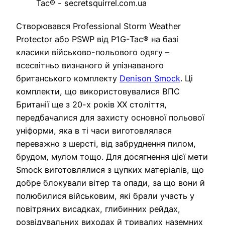
Створювався Professional Storm Weather
Protector або PSWP від P1G-Tac® на базі
класики військово-польового одягу –
всесвітньо визнаного й упізнаваного
британського комплекту
Denison Smock
. Ці
комплекти, що використовувалися ВПС
Британії ще з 20-х років XX століття,
передбачалися для захисту основної польової
уніформи, яка в ті часи виготовлялася
переважно з шерсті, від забруднення пилом,
брудом, мулом тощо. Для досягнення цієї мети
Smock виготовлялися з цупких матеріалів, що
добре блокували вітер та опади, за що вони й
полюбилися військовим, які брали участь у
повітряних висадках, глибинних рейдах,
розвідувальних виходах й тривалих наземних