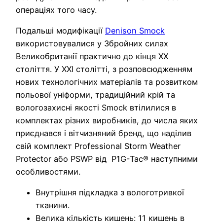
операціях того часу.
Подальші модифікації
Denison Smock
використовувалися у Збройних силах
Великобританії практично до кінця XX
століття. У XXI столітті, з розповсюдженням
нових технологічних матеріалів та розвитком
польової уніформи, традиційний крій та
вологозахисні якості Smock втілилися в
комплектах різних виробників, до числа яких
приєднався і вітчизняний бренд, що наділив
свій комплект Professional Storm Weather
Protector або PSWP від P1G-Tac® наступними
особливостями.
Внутрішня підкладка з вологотривкої
тканини.
Велика кількість кишень: 11 кишень в