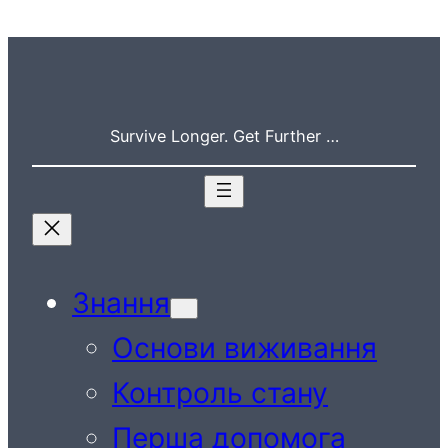
Перейти
до
вмісту
Survive Longer. Get Further …
Знання
Основи виживання
Контроль стану
Перша допомога