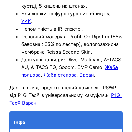
куртці, 5 кишень на штанах.
Блискавки та фурнітура виробництва
YKK
.
Непомітність в IR-спектрі.
Основний матеріал: Profit-On Ripstop (65%
бавовна : 35% поілестер), вологозахисна
мембрана Reissa Second Skin.
Доступні кольори: Olive, Multicam, A-TACS
AU, A-TACS FG, Socom, EMP Camo,
Жаба
польова
,
Жаба степова
,
Варан
.
Далі в огляді представлений комплект PSWP
від P1G-Tac® в універсальному камуфляжі
P1G-
Tac® Варан
.
Інфо