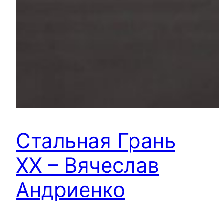
Стальная Грань
ХХ – Вячеслав
Андриенко