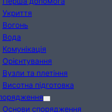
Перша допомога
Укриття
Вогонь
Вода
Комунікація
Орієнтування
Вузли та плетіння
Висотна підготовка
порядження
Основи спорядження