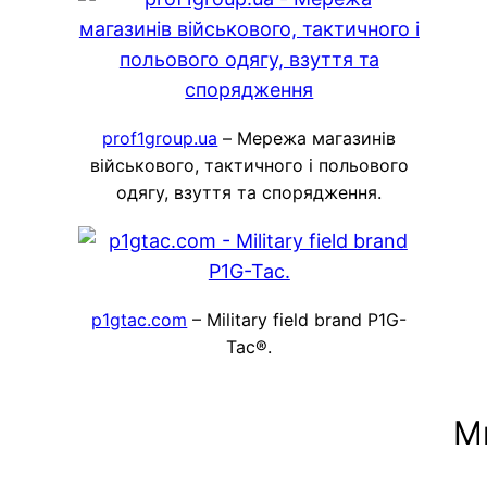
prof1group.ua
– Мережа магазинів
військового, тактичного і польового
одягу, взуття та спорядження.
p1gtac.com
– Military field brand P1G-
Tac®.
М