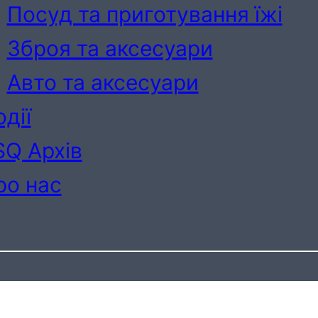
Посуд та приготування їжі
Зброя та аксесуари
Авто та аксесуари
дії
SQ Архів
ро нас