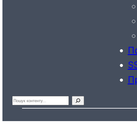
По
S
П
Пошук