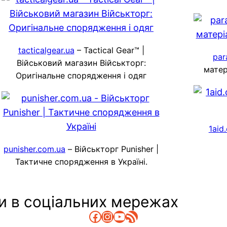
tacticalgear.ua
– Tactical Gear™ |
par
Військовий магазин Військторг:
матер
Оригінальне спорядження і одяг
1aid
punisher.com.ua
– Військторг Punisher |
Тактичне спорядження в Україні.
и в соціальних мережах
Facebook
Instagram
YouTube
RSS Канал