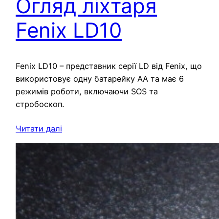
Огляд ліхтаря
Fenix LD10
Fenix LD10 – представник серії LD від Fenix, що
використовує одну батарейку АА та має 6
режимів роботи, включаючи SOS та
стробоскоп.
Читати далі