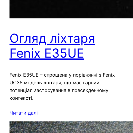
Огляд ліхтаря
Fenix E35UE
Fenix E35UE – спрощена у порівнянні з Fenix
UC35 модель ліхтаря, що має гарний
потенціал застосування в повсякденному
контексті.
Читати далі