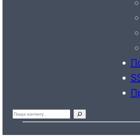
По
S
П
Пошук