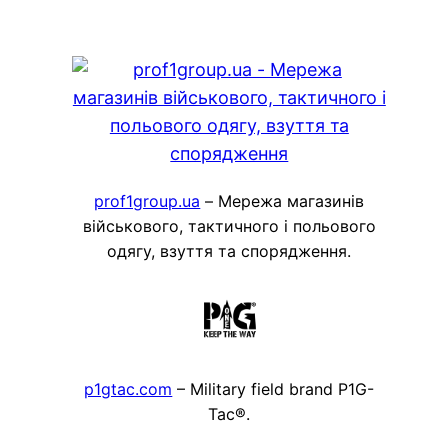
prof1group.ua
– Мережа магазинів
військового, тактичного і польового
одягу, взуття та спорядження.
p1gtac.com
– Military field brand P1G-
Tac®.