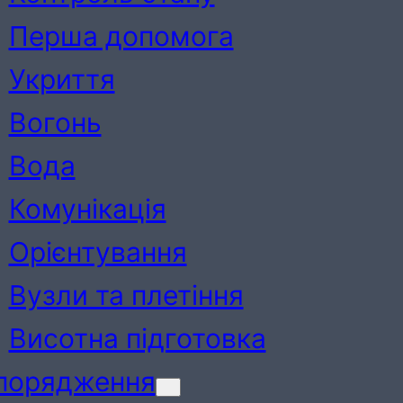
Перша допомога
Укриття
Вогонь
Вода
Комунікація
Орієнтування
Вузли та плетіння
Висотна підготовка
порядження