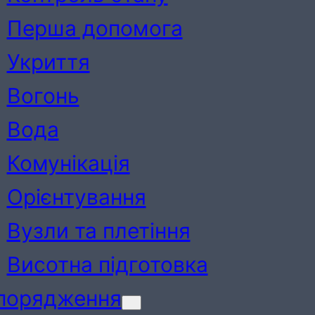
Перша допомога
Укриття
Вогонь
Вода
Комунікація
Орієнтування
Вузли та плетіння
Висотна підготовка
порядження