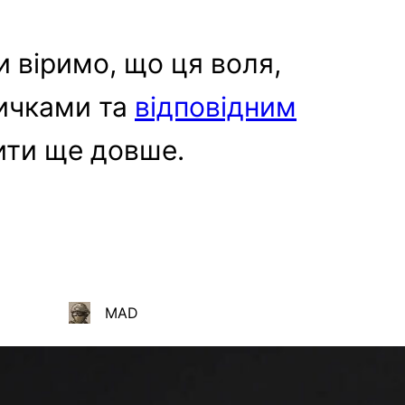
 віримо, що ця воля,
вичками та
відповідним
ити ще довше.
MAD