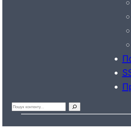
По
S
П
Пошук